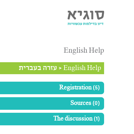
English Help
English Help
<
עזרה בעברית
Registration (5)
Sources (0)
The discussion (1)