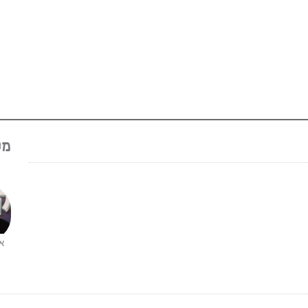
מש
או